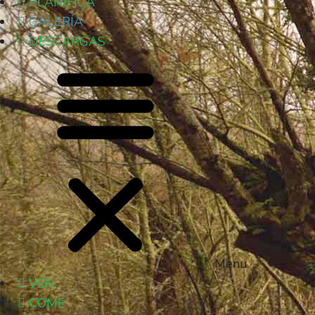
PLANIFICA
GALERÍA
DESCARGAS
Menu
VEN
COME