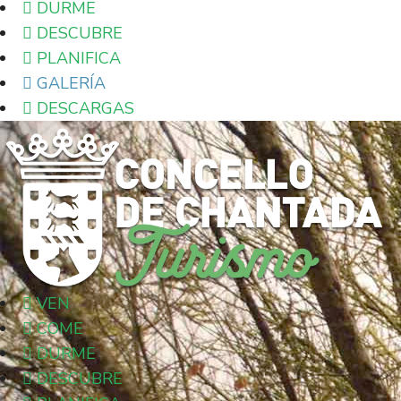
DURME
DESCUBRE
PLANIFICA
GALERÍA
DESCARGAS
VEN
COME
DURME
DESCUBRE