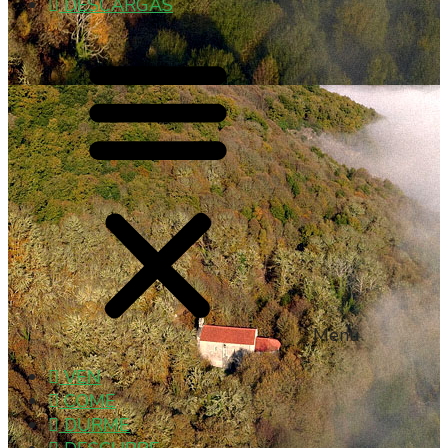
DESCARGAS
Menu
VEN
COME
DURME