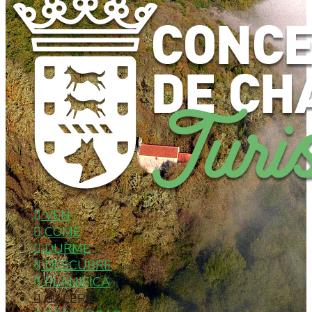
VEN
COME
DURME
DESCUBRE
PLANIFICA
GALERÍA