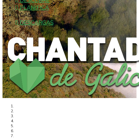
DESCUBRE
PLANIFICA
GALERÍA
DESCARGAS
Concello
>
Turismo
>
Descubre
>
Románico