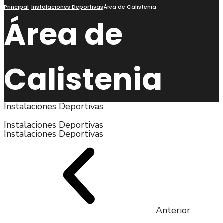
búsqueda
Principal
Instalaciones Deportivas
Área de Calistenia
Área de
Calistenia
Instalaciones Deportivas​
Instalaciones Deportivas
Instalaciones Deportivas
Anterior