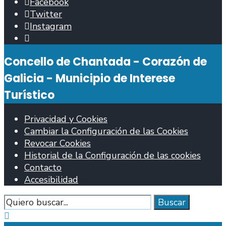
Facebook
Twitter
Instagram
Abrir
ventana
Concello de Chantada - Corazón de
de
búsqueda
Galicia - Municipio de Interese
Turístico
Privacidad y Cookies
Cambiar la Configuración de las Cookies
Revocar Cookies
Historial de la Configuración de las cookies
Contacto
Accesibilidad
Buscar
Buscar
Cerrar