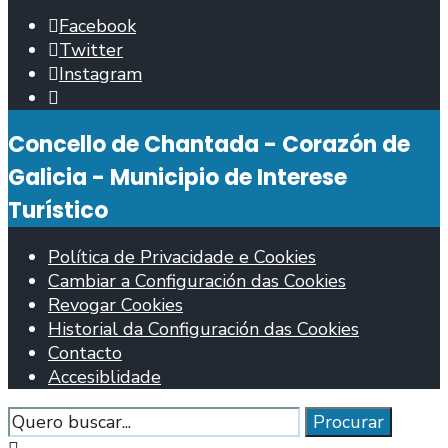
Facebook
Twitter
Instagram
Abrir
fiestra
Concello de Chantada - Corazón de
de
busca
Galicia - Municipio de Interese
Turístico
Política de Privacidade e Cookies
Cambiar a Configuración das Cookies
Revogar Cookies
Historial da Configuración das Cookies
Contacto
Accesiblidade
Procurar
Procurar